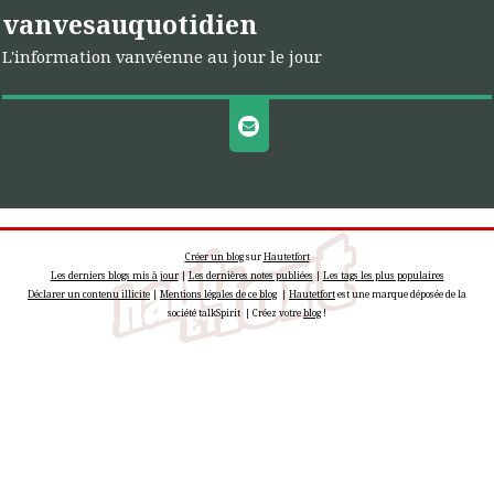
vanvesauquotidien
L'information vanvéenne au jour le jour
Créer un blog
sur
Hautetfort
Les derniers blogs mis à jour
|
Les dernières notes publiées
|
Les tags les plus populaires
Déclarer un contenu illicite
|
Mentions légales de ce blog
|
Hautetfort
est une marque déposée de la
société talkSpirit | Créez votre
blog
!