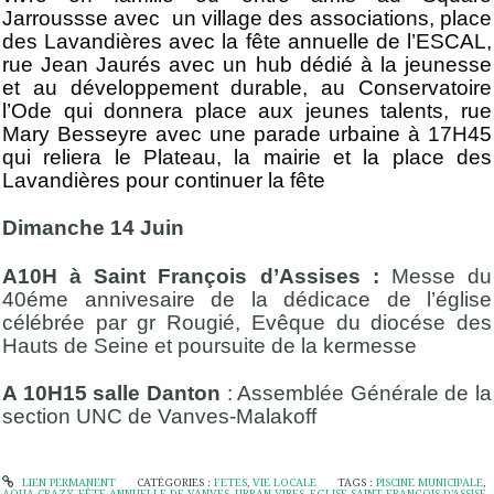
Jarroussse avec un village des associations, place
des Lavandières avec la fête annuelle de l’ESCAL,
rue Jean Jaurés avec un hub dédié à la jeunesse
et au développement durable, au Conservatoire
l’Ode qui donnera place aux jeunes talents, rue
Mary Besseyre avec une parade urbaine à 17H45
qui reliera le Plateau, la mairie et la place des
Lavandières pour continuer la fête
Dimanche 14 Juin
A10H à Saint François d’Assises :
Messe du
40éme annivesaire de la dédicace de l’église
célébrée par gr Rougié, Evêque du diocése des
Hauts de Seine et poursuite de la kermesse
A 10H15 salle Danton
: Assemblée Générale de la
section UNC de Vanves-Malakoff
LIEN PERMANENT
CATÉGORIES :
FETES
,
VIE LOCALE
TAGS :
PISCINE MUNICIPALE
,
AQUA CRAZY
,
FÊTE ANNUELLE DE VANVES
,
URBAN VIBES
,
EGLISE SAINT FRANÇOIS D’ASSISE
,