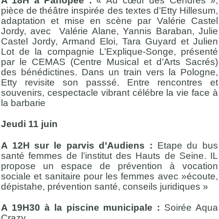
A 18H à Panopée :
« Au cœur des Cendres »,
pièce de théâtre inspirée des textes d’Etty Hillesum,
adaptation et mise en scène par Valérie Castel
Jordy, avec Valérie Alane, Yannis Baraban, Julie
Castel Jordy, Armand Eloi, Tara Guyard et Julien
Lot de la compagnie L’Explique-Songe, présenté
par le CEMAS (Centre Musical et d’Arts Sacrés)
des bénédictines. Dans un train vers la Pologne,
Etty revisite son passsé. Entre rencontres et
souvenirs, cespectacle vibrant célébre la vie face à
la barbarie
Jeudi 11 juin
A 12H sur le parvis d’Audiens :
Etape du bus
santé femmes de l’institut des Hauts de Seine. IL
propose un espace de prévention à vocation
sociale et sanitaire pour les femmes avec »écoute,
dépistahe, prévention santé, conseils juridiques »
A 19H30 à la piscine municipale :
Soirée Aqua
Crazy