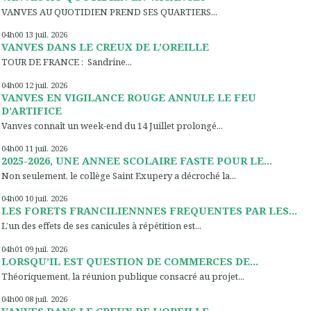
VANVES AU QUOTIDIEN PREND SES QUARTIERS...
04h00
13
juil. 2026
VANVES DANS LE CREUX DE L’OREILLE
TOUR DE FRANCE : Sandrine...
04h00
12
juil. 2026
VANVES EN VIGILANCE ROUGE ANNULE LE FEU
D’ARTIFICE
Vanves connaît un week-end du 14 Juillet prolongé...
04h00
11
juil. 2026
2025-2026, UNE ANNEE SCOLAIRE FASTE POUR LE...
Non seulement, le collège Saint Exupery a décroché la...
04h00
10
juil. 2026
LES FORETS FRANCILIENNNES FREQUENTES PAR LES...
L’un des effets de ses canicules à répétition est...
04h01
09
juil. 2026
LORSQU’IL EST QUESTION DE COMMERCES DE...
Théoriquement, la réunion publique consacré au projet...
04h00
08
juil. 2026
VANVES DANS LE CREUX DE L’OREILLE