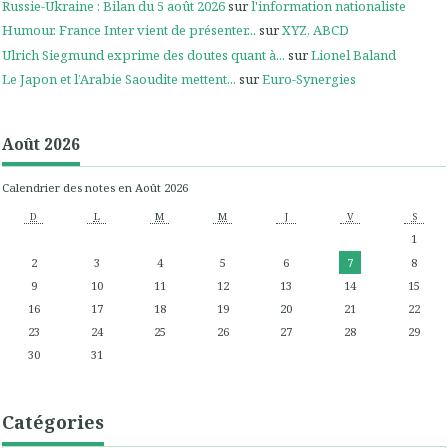
Russie-Ukraine : Bilan du 5 août 2026
sur
l'information nationaliste
Humour. France Inter vient de présenter...
sur
XYZ, ABCD
Ulrich Siegmund exprime des doutes quant à...
sur
Lionel Baland
Le Japon et l’Arabie Saoudite mettent...
sur
Euro-Synergies
Août 2026
Calendrier des notes en Août 2026
D
L
M
M
J
V
S
1
2
3
4
5
6
7
8
9
10
11
12
13
14
15
16
17
18
19
20
21
22
23
24
25
26
27
28
29
30
31
Catégories