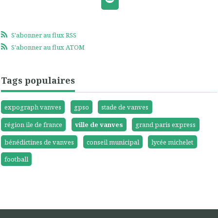
S'abonner au flux RSS
S'abonner au flux ATOM
Tags populaires
expograph vanves
gpso
stade de vanves
région ile de france
ville de vanves
grand paris express
bénédictines de vanves
conseil municipal
lycée michelet
football