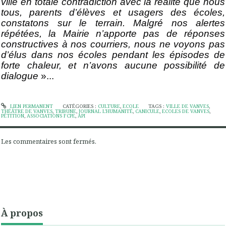
ville en totale contradiction avec la réalité que nous
tous, parents d’élèves et usagers des écoles,
constatons sur le terrain. Malgré nos alertes
répétées, la Mairie n’apporte pas de réponses
constructives à nos courriers, nous ne voyons pas
d’élus dans nos écoles pendant les épisodes de
forte chaleur, et n’avons aucune possibilité de
dialogue
»...
LIEN PERMANENT
CATÉGORIES :
CULTURE
,
ECOLE
TAGS :
VILLE DE VANVES
,
THÉÂTRE DE VANVES
,
TRIBUNE
,
JOURNAL L’HUMANITÉ
,
CANICULE
,
ECOLES DE VANVES
,
PÉTITION
,
ASSOCIATIONS FCPE
,
API
Les commentaires sont fermés.
À propos