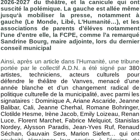
2026-2027 du théâtre, et la canicule qui ont
suscité la polémique. La gauche est allée même
jusqu‘à mobiliser la presse, notamment à
gauche (Le Monde, Libé, L’Humanité…), et les
associations de parents d’éléves notamment
l’une d’entre elle, la FCPE, comme l’a remarqué
Sandrine Bourg, maire adjointe, lors du dernier
conseil municipal
Ainsi, après un article dans l’Humanité, une tribune
portée par le collectif A.D.N. a été signé par
380
artistes, techniciens, acteurs culturels pour
défendre le théâtre de Vanves, menacé d’une
année blanche et d’un changement radical de
politique culturelle de la municipalité, avec parmi les
signataires : Dominique A, Ariane Ascaride, Jeanne
Balibar, Cali, Jeanne Cherhal, Romane Bohringer,
Clotilde Hesme, Irène Jacob, Emily Loizeau, Renan
Luce, Florent Marchet, Fabrice Melquiot, Stanislas
Nordey, Alysson Paradis, Jean-Yves Ruf, Renaud
Séchan, Gauvain Sers, Marion Siefert… qui ont