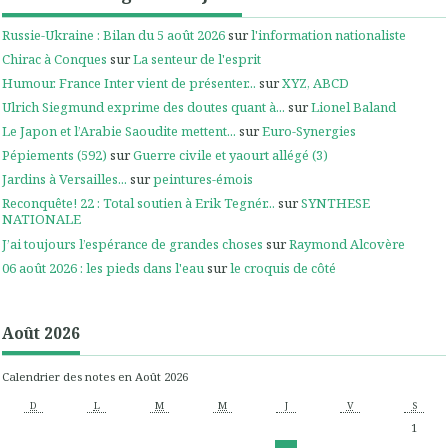
Russie-Ukraine : Bilan du 5 août 2026
sur
l'information nationaliste
Chirac à Conques
sur
La senteur de l'esprit
Humour. France Inter vient de présenter...
sur
XYZ, ABCD
Ulrich Siegmund exprime des doutes quant à...
sur
Lionel Baland
Le Japon et l’Arabie Saoudite mettent...
sur
Euro-Synergies
Pépiements (592)
sur
Guerre civile et yaourt allégé (3)
Jardins à Versailles...
sur
peintures-émois
Reconquête! 22 : Total soutien à Erik Tegnér...
sur
SYNTHESE
NATIONALE
J’ai toujours l’espérance de grandes choses
sur
Raymond Alcovère
06 août 2026 : les pieds dans l'eau
sur
le croquis de côté
Août 2026
Calendrier des notes en Août 2026
D
L
M
M
J
V
S
1