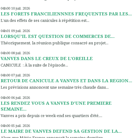
04h00
10
juil. 2026
LES FORETS FRANCILIENNNES FREQUENTES PAR LES...
L’un des effets de ses canicules à répétition est...
04h01
09
juil. 2026
LORSQU’IL EST QUESTION DE COMMERCES DE...
Théoriquement, la réunion publique consacré au projet...
04h00
08
juil. 2026
VANVES DANS LE CREUX DE L’OREILLE
CANICULE : À la suite de l'épisode...
04h00
07
juil. 2026
RETOUR DE CANICULE A VANVES ET DANS LA REGION...
Les prévisions annoncent une semaine très chaude dans...
04h00
06
juil. 2026
LES RENDEZ VOUS A VANVES D’UNE PREMIERE
SEMAINE...
Vanves a pris depuis ce week-end ses quartiers d’été,...
04h00
05
juil. 2026
LE MAIRE DE VANVES DEFEND SA GESTION DE LA...
Alors que Météo France annonçait la semaine dernière...