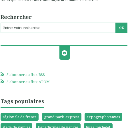
Rechercher
S'abonner au flux RSS
S'abonner au flux ATOM
Tags populaires
région ile de france
grand paris express
expograph vanves
stade de vanves
bénédictines de vanves
lycée michelet