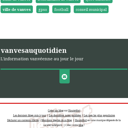
ville de vanves
gpso
football
conseil municipal
vanvesauquotidien
L'information vanvéenne au jour le jour
Créer un blog
sur
Hautetfort
Les derniers blogs mis à jour
|
Les dernières notes publiées
|
Les tags les plus populaires
Déclarer un contenu illicite
|
Mentions légales de ce blog
|
Hautetfort
est une marque déposée de la
société talkSpirit | Créez votre
blog
!