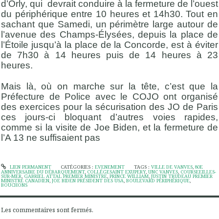
d’Orly, qui devrait conduire à la fermeture de l’ouest
du périphérique entre 10 heures et 14h30. Tout en
sachant que Samedi, un périmètre large autour de
l’avenue des Champs-Élysées, depuis la place de
l’Étoile jusqu’à la place de la Concorde, est à éviter
de 7h30 à 14 heures puis de 14 heures à 23
heures.
Mais là, où on marche sur la tête, c’est que la
Préfecture de Police avec le COJO ont organisé
des exercices pour la sécurisation des JO de Paris
ces jours-ci bloquant d’autres voies rapides,
comme si la visite de Joe Biden, et la fermeture de
l’A 13 ne suffisaient pas
LIEN PERMANENT
CATÉGORIES :
EVENEMENT
TAGS :
VILLE DE VANVES
,
80E
ANNIVERSAIRE DU DÉBARQUEMENT
,
COLLÉGESAINT EXUPERY
,
UNC VANVES
,
COURSEEILLES-
SUR-MER
,
GABRIEL ATTAL PREMIER MINISTRE
,
PRINCE WILLIAM
,
JUSTIN TRUDEAU PREMIER
MINISTRE CANADIEN
,
JOE BIDEN PRÉSIDENT DES USA
,
BOULEVARD PÉRIPHÉRIQUE
,
BOUCHONS
Les commentaires sont fermés.