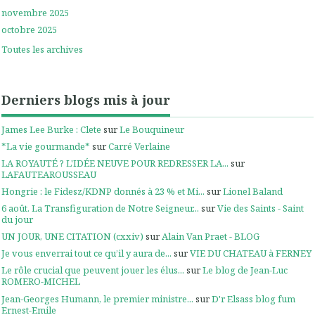
novembre 2025
octobre 2025
Toutes les archives
Derniers blogs mis à jour
James Lee Burke : Clete
sur
Le Bouquineur
*La vie gourmande*
sur
Carré Verlaine
LA ROYAUTÉ ? L'IDÉE NEUVE POUR REDRESSER LA...
sur
LAFAUTEAROUSSEAU
Hongrie : le Fidesz/KDNP donnés à 23 % et Mi...
sur
Lionel Baland
6 août. La Transfiguration de Notre Seigneur...
sur
Vie des Saints - Saint
du jour
UN JOUR, UNE CITATION (cxxiv)
sur
Alain Van Praet - BLOG
Je vous enverrai tout ce qu’il y aura de...
sur
VIE DU CHATEAU à FERNEY
Le rôle crucial que peuvent jouer les élus...
sur
Le blog de Jean-Luc
ROMERO-MICHEL
Jean-Georges Humann, le premier ministre...
sur
D'r Elsass blog fum
Ernest-Emile