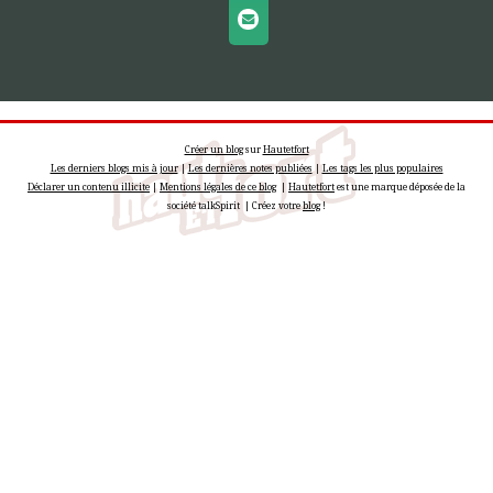
Créer un blog
sur
Hautetfort
Les derniers blogs mis à jour
|
Les dernières notes publiées
|
Les tags les plus populaires
Déclarer un contenu illicite
|
Mentions légales de ce blog
|
Hautetfort
est une marque déposée de la
société talkSpirit | Créez votre
blog
!