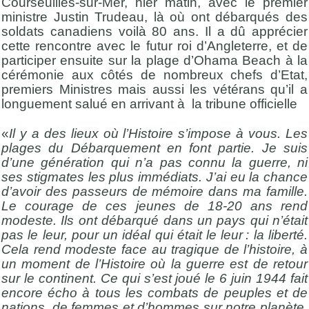
Courseuilles-sur-Mer, hier matin, avec le premier
ministre Justin Trudeau, là où ont débarqués des
soldats canadiens voilà 80 ans. Il a dû apprécier
cette rencontre avec le futur roi d’Angleterre, et de
participer ensuite sur la plage d’Ohama Beach à la
cérémonie aux côtés de nombreux chefs d’Etat,
premiers Ministres mais aussi les vétérans qu’il a
longuement salué en arrivant à la tribune officielle
«
Il y a des lieux où l’Histoire s’impose à vous. Les
plages du Débarquement en font partie. Je suis
d’une génération qui n’a pas connu la guerre, ni
ses stigmates les plus immédiats. J’ai eu la chance
d’avoir des passeurs de mémoire dans ma famille.
Le courage de ces jeunes de 18-20 ans rend
modeste. Ils ont débarqué dans un pays qui n’était
pas le leur, pour un idéal qui était le leur : la liberté.
Cela rend modeste face au tragique de l’histoire, à
un moment de l’Histoire où la guerre est de retour
sur le continent. Ce qui s’est joué le 6 juin 1944 fait
encore écho à tous les combats de peuples et de
nations, de femmes et d’hommes sur notre planète,