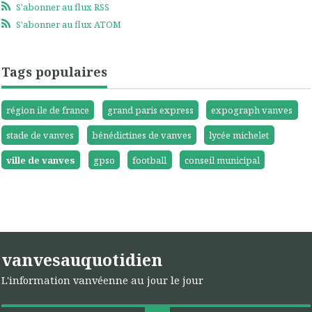
S'abonner au flux RSS
S'abonner au flux ATOM
Tags populaires
région ile de france
grand paris express
expograph vanves
stade de vanves
bénédictines de vanves
lycée michelet
ville de vanves
gpso
football
conseil municipal
vanvesauquotidien
L'information vanvéenne au jour le jour