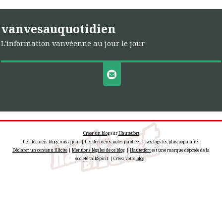
vanvesauquotidien
L'information vanvéenne au jour le jour
Créer un blog
sur
Hautetfort
Les derniers blogs mis à jour
|
Les dernières notes publiées
|
Les tags les plus populaires
Déclarer un contenu illicite
|
Mentions légales de ce blog
|
Hautetfort
est une marque déposée de la
société talkSpirit | Créez votre
blog
!