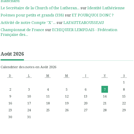
Blanchard
Le Secrétaire de la Church of the Lutheran...
sur
Identité Luthérienne
Poèmes pour petits et grands (338)
sur
ET POURQUOI DONC ?
Activité de notre Compte ”X”...
sur
LAFAUTEAROUSSEAU
Championnat de France
sur
ECHIQUIER LEMPDAIS - Fédération
Française des...
Août 2026
Calendrier des notes en Août 2026
D
L
M
M
J
V
S
1
2
3
4
5
6
7
8
9
10
11
12
13
14
15
16
17
18
19
20
21
22
23
24
25
26
27
28
29
30
31