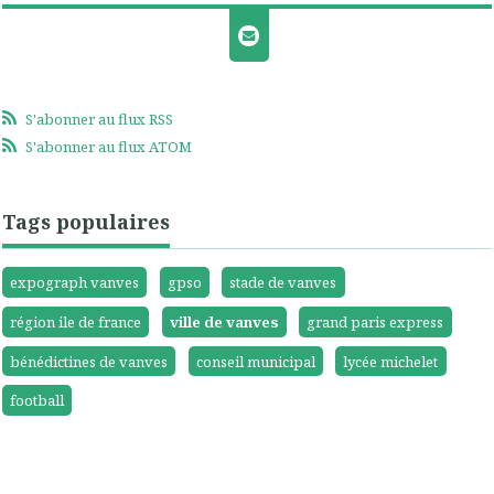
S'abonner au flux RSS
S'abonner au flux ATOM
Tags populaires
expograph vanves
gpso
stade de vanves
région ile de france
ville de vanves
grand paris express
bénédictines de vanves
conseil municipal
lycée michelet
football