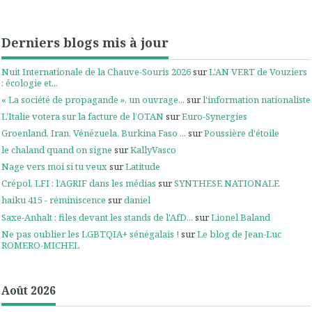
Derniers blogs mis à jour
Nuit Internationale de la Chauve-Souris 2026
sur
L'AN VERT de Vouziers
: écologie et...
« La société de propagande », un ouvrage...
sur
l'information nationaliste
L’Italie votera sur la facture de l’OTAN
sur
Euro-Synergies
Groenland, Iran, Vénézuela, Burkina Faso ...
sur
Poussière d'étoile
le chaland quand on signe
sur
KallyVasco
Nage vers moi si tu veux
sur
Latitude
Crépol, LFI : l’AGRIF dans les médias
sur
SYNTHESE NATIONALE
haiku 415 - réminiscence
sur
daniel
Saxe-Anhalt : files devant les stands de l'AfD...
sur
Lionel Baland
Ne pas oublier les LGBTQIA+ sénégalais !
sur
Le blog de Jean-Luc
ROMERO-MICHEL
Août 2026