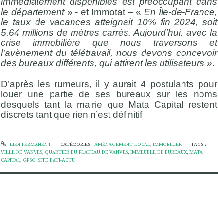
immédiatement disponibles est préoccupant dans
le département
» - et Immotat – «
En Île-de-France,
le taux de vacances atteignait 10% fin 2024, soit
5,64 millions de mètres carrés. Aujourd'hui, avec la
crise immobilière que nous traversons et
l'avènement du télétravail, nous devons concevoir
des bureaux différents, qui attirent les utilisateurs
».
D’après les rumeurs, il y aurait 4 postulants pour
louer une partie de ses bureaux sur les noms
desquels tant la mairie que Mata Capital restent
discrets tant que rien n’est définitif
LIEN PERMANENT
CATÉGORIES :
AMÉNAGEMENT LOCAL
,
IMMOBILIER
TAGS :
VILLE DE VANVES
,
QUARTIER DU PLATEAU DE VANVES
,
IMMEUBLE DE BUREAUX
,
MATA
CAPITAL
,
GPSO
,
SITE BATI-ACTU