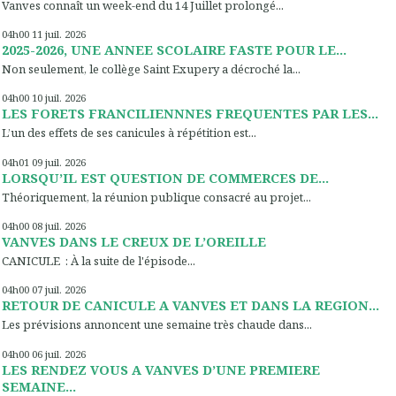
Vanves connaît un week-end du 14 Juillet prolongé...
04h00
11
juil. 2026
2025-2026, UNE ANNEE SCOLAIRE FASTE POUR LE...
Non seulement, le collège Saint Exupery a décroché la...
04h00
10
juil. 2026
LES FORETS FRANCILIENNNES FREQUENTES PAR LES...
L’un des effets de ses canicules à répétition est...
04h01
09
juil. 2026
LORSQU’IL EST QUESTION DE COMMERCES DE...
Théoriquement, la réunion publique consacré au projet...
04h00
08
juil. 2026
VANVES DANS LE CREUX DE L’OREILLE
CANICULE : À la suite de l'épisode...
04h00
07
juil. 2026
RETOUR DE CANICULE A VANVES ET DANS LA REGION...
Les prévisions annoncent une semaine très chaude dans...
04h00
06
juil. 2026
LES RENDEZ VOUS A VANVES D’UNE PREMIERE
SEMAINE...