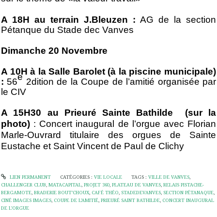
A 18H au terrain J.Bleuzen :
AG de la section
Pétanque du Stade dec Vanves
Dimanche 20 Novembre
A 10H à la Salle Barolet (à la piscine municipale)
e
:
56
2dition de la Coupe de l’amitié organisée par
le CIV
A 15H30 au Prieuré Sainte Bathilde
(sur la
photo)
: Concert inaugural de l’orgue avec Florian
Marle-Ouvrard titulaire des orgues de Sainte
Eustache et Saint Vincent de Paul de Clichy
LIEN PERMANENT
CATÉGORIES :
VIE LOCALE
TAGS :
VILLE DE VANVES
,
CHALLENGER CLUB
,
MATACAPITAL
,
PROJET 360
,
PLATEAU DE VANVES
,
RELAIS PISTACHE-
BERGAMOTE
,
BRADERIE BOUT’CHOUX
,
CAFÉ THÉO
,
STADEDEVANVES
,
SECTION PÉTANAQUE
,
CINÉ IMAGES IMAGES
,
COUPE DE L’AMITIÉ
,
PRIEURÉ SAINT BATHILDE
,
CONCERT INAUGURAL
DE L’ORGUE