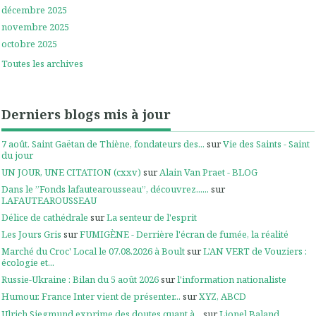
décembre 2025
novembre 2025
octobre 2025
Toutes les archives
Derniers blogs mis à jour
7 août. Saint Gaëtan de Thiène, fondateurs des...
sur
Vie des Saints - Saint
du jour
UN JOUR, UNE CITATION (cxxv)
sur
Alain Van Praet - BLOG
Dans le ”Fonds lafautearousseau”, découvrez......
sur
LAFAUTEAROUSSEAU
Délice de cathédrale
sur
La senteur de l'esprit
Les Jours Gris
sur
FUMIGÈNE - Derrière l'écran de fumée, la réalité
Marché du Croc' Local le 07.08.2026 à Boult
sur
L'AN VERT de Vouziers :
écologie et...
Russie-Ukraine : Bilan du 5 août 2026
sur
l'information nationaliste
Humour. France Inter vient de présenter...
sur
XYZ, ABCD
Ulrich Siegmund exprime des doutes quant à...
sur
Lionel Baland