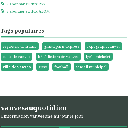
S'abonner au flux RSS
S'abonner au flux ATOM
Tags populaires
région ile de france
grand paris express
expograph vanves
stade de vanves
bénédictines de vanves
lycée michelet
ville de vanves
gpso
football
conseil municipal
vanvesauquotidien
L'information vanvéenne au jour le jour