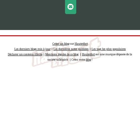
Créer un blog
sur
Hautetfort
Les derniers blogs mis à jour
|
Les dernières notes publiées
|
Les tags les plus populaires
Déclarer un contenu illicite
|
Mentions légales de ce blog
|
Hautetfort
est une marque déposée de la
société talkSpirit | Créez votre
blog
!