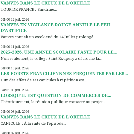
VANVES DANS LE CREUX DE L’OREILLE
TOUR DE FRANCE : Sandrine...
04h00
12
juil. 2026
VANVES EN VIGILANCE ROUGE ANNULE LE FEU
D’ARTIFICE
Vanves connaît un week-end du 14 Juillet prolongé...
04h00
11
juil. 2026
2025-2026, UNE ANNEE SCOLAIRE FASTE POUR LE...
Non seulement, le collège Saint Exupery a décroché la...
04h00
10
juil. 2026
LES FORETS FRANCILIENNNES FREQUENTES PAR LES...
L’un des effets de ses canicules à répétition est...
04h01
09
juil. 2026
LORSQU’IL EST QUESTION DE COMMERCES DE...
Théoriquement, la réunion publique consacré au projet...
04h00
08
juil. 2026
VANVES DANS LE CREUX DE L’OREILLE
CANICULE : À la suite de l'épisode...
04h00
07
juil. 2026