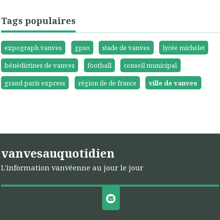
Tags populaires
expograph vanves
gpso
stade de vanves
lycée michelet
bénédictines de vanves
football
conseil municipal
grand paris express
région ile de france
ville de vanves
vanvesauquotidien
L'information vanvéenne au jour le jour