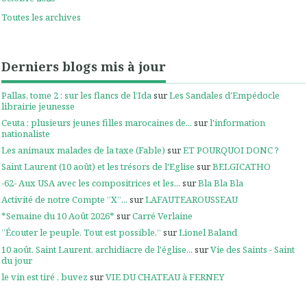
Toutes les archives
Derniers blogs mis à jour
Pallas, tome 2 : sur les flancs de l’Ida
sur
Les Sandales d'Empédocle
librairie jeunesse
Ceuta : plusieurs jeunes filles marocaines de...
sur
l'information
nationaliste
Les animaux malades de la taxe (Fable)
sur
ET POURQUOI DONC ?
Saint Laurent (10 août) et les trésors de l'Eglise
sur
BELGICATHO
-62- Aux USA avec les compositrices et les...
sur
Bla Bla Bla
Activité de notre Compte ”X”...
sur
LAFAUTEAROUSSEAU
*Semaine du 10 Août 2026*
sur
Carré Verlaine
”Écouter le peuple. Tout est possible.”
sur
Lionel Baland
10 août. Saint Laurent, archidiacre de l'église...
sur
Vie des Saints - Saint
du jour
le vin est tiré , buvez
sur
VIE DU CHATEAU à FERNEY