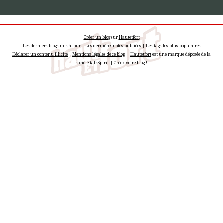
Créer un blog
sur
Hautetfort
Les derniers blogs mis à jour
|
Les dernières notes publiées
|
Les tags les plus populaires
Déclarer un contenu illicite
|
Mentions légales de ce blog
|
Hautetfort
est une marque déposée de la
société talkSpirit | Créez votre
blog
!