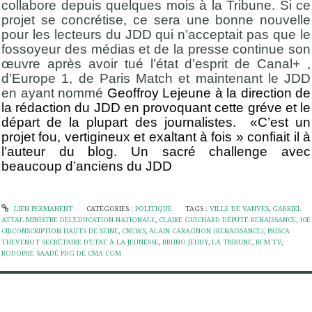
collabore depuis quelques mois à la Tribune. Si ce
projet se concrétise, ce sera une bonne nouvelle
pour les lecteurs du JDD qui n’acceptait pas que le
fossoyeur des médias et de la presse continue son
œuvre après avoir tué l’état d’esprit de Canal+ ,
d’Europe 1, de Paris Match et maintenant le JDD
en ayant nommé
Geoffroy Lejeune à la direction de
la rédaction du JDD en provoquant cette gréve et le
départ de la plupart des journalistes. «C’est un
projet fou, vertigineux et exaltant à fois » confiait il à
l’auteur du blog. Un sacré challenge avec
beaucoup d’anciens du JDD
LIEN PERMANENT
CATÉGORIES :
POLITIQUE
TAGS :
VILLE DE VANVES
,
GABRIEL
ATTAL MINISTRE DEL’EDUCATION NATIONALE
,
CLAIRE GUICHARD DÉPUTÉ RENAISSANCE
,
10E
CIRCONSCRIPTION HAUTS DE SEINE
,
CNEWS
,
ALAIN CARAGNON (RENAISSANCE)
,
PRISCA
THEVENOT SECRÉTAIRE D’ETAT À LA JEUNESSE
,
BRUNO JEUDY
,
LA TRIBUNE
,
BFM TV
,
RODOPHE SAADÉ PDG DE CMA CGM