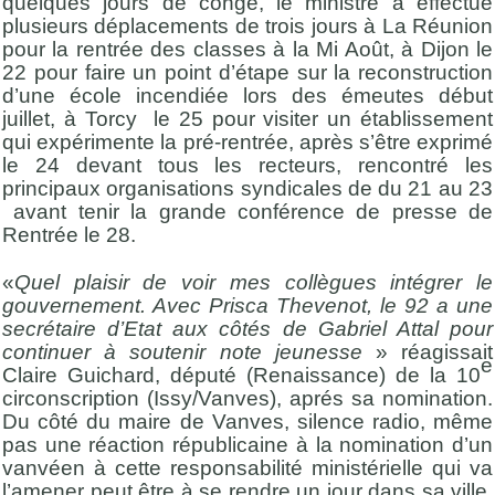
quelques jours de congé, le ministre a effectué
plusieurs déplacements de trois jours à La Réunion
pour la rentrée des classes à la Mi Août, à Dijon le
22 pour faire un point d’étape sur la reconstruction
d’une école incendiée lors des émeutes début
juillet, à Torcy le 25 pour visiter un établissement
qui expérimente la pré-rentrée, après s’être exprimé
le 24 devant tous les recteurs, rencontré les
principaux organisations syndicales de du 21 au 23
avant tenir la grande conférence de presse de
Rentrée le 28.
«
Quel plaisir de voir mes collègues intégrer le
gouvernement. Avec Prisca Thevenot, le 92 a une
secrétaire d’Etat aux côtés de Gabriel Attal pour
continuer à soutenir note jeunesse
» réagissait
e
Claire Guichard, député (Renaissance) de la 10
circonscription (Issy/Vanves), aprés sa nomination.
Du côté du maire de Vanves, silence radio, même
pas une réaction républicaine à la nomination d’un
vanvéen à cette responsabilité ministérielle qui va
l’amener peut être à se rendre un jour dans sa ville,