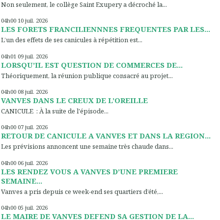
Non seulement, le collège Saint Exupery a décroché la...
04h00
10
juil. 2026
LES FORETS FRANCILIENNNES FREQUENTES PAR LES...
L’un des effets de ses canicules à répétition est...
04h01
09
juil. 2026
LORSQU’IL EST QUESTION DE COMMERCES DE...
Théoriquement, la réunion publique consacré au projet...
04h00
08
juil. 2026
VANVES DANS LE CREUX DE L’OREILLE
CANICULE : À la suite de l'épisode...
04h00
07
juil. 2026
RETOUR DE CANICULE A VANVES ET DANS LA REGION...
Les prévisions annoncent une semaine très chaude dans...
04h00
06
juil. 2026
LES RENDEZ VOUS A VANVES D’UNE PREMIERE
SEMAINE...
Vanves a pris depuis ce week-end ses quartiers d’été,...
04h00
05
juil. 2026
LE MAIRE DE VANVES DEFEND SA GESTION DE LA...