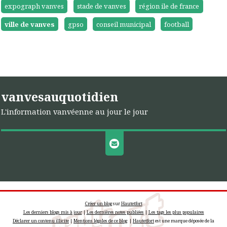
expograph vanves
stade de vanves
région ile de france
ville de vanves
gpso
conseil municipal
football
vanvesauquotidien
L'information vanvéenne au jour le jour
Créer un blog
sur
Hautetfort
Les derniers blogs mis à jour
|
Les dernières notes publiées
|
Les tags les plus populaires
Déclarer un contenu illicite
|
Mentions légales de ce blog
|
Hautetfort
est une marque déposée de la