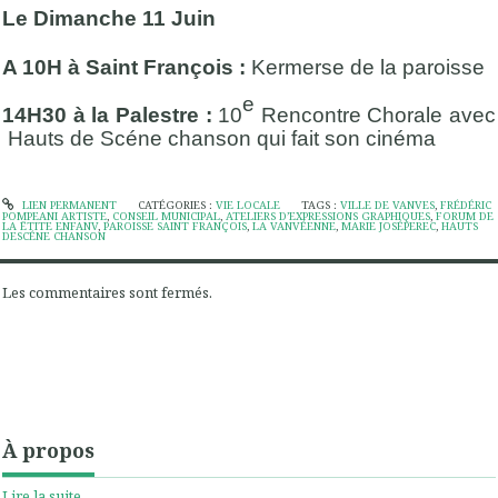
Le Dimanche 11 Juin
A 10H à Saint François :
Kermerse de la paroisse
e
14H30 à la Palestre :
10
Rencontre Chorale avec
Hauts de Scéne chanson qui fait son cinéma
LIEN PERMANENT
CATÉGORIES :
VIE LOCALE
TAGS :
VILLE DE VANVES
,
FRÉDÉRIC
POMPEANI ARTISTE
,
CONSEIL MUNICIPAL
,
ATELIERS D’EXPRESSIONS GRAPHIQUES
,
FORUM DE
LA ËTITE ENFANV
,
PAROISSE SAINT FRANÇOIS
,
LA VANVÉENNE
,
MARIE JOSÉPEREC
,
HAUTS
DESCÉNE CHANSON
Les commentaires sont fermés.
À propos
Lire la suite