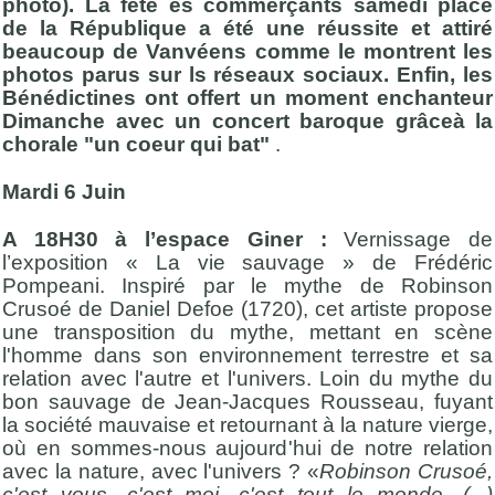
photo). La fête es commerçants samedi place
de la République a été une réussite et attiré
beaucoup de Vanvéens comme le montrent les
photos parus sur ls réseaux sociaux. Enfin, les
Bénédictines ont offert un moment enchanteur
Dimanche avec un concert baroque grâceà la
chorale "un coeur qui bat"
.
Mardi 6 Juin
A 18H30 à l’espace Giner :
Vernissage de
l’exposition « La vie sauvage » de Frédéric
Pompeani. Inspiré par le mythe de Robinson
Crusoé de Daniel Defoe (1720), cet artiste propose
une transposition du mythe, mettant en scène
l'homme dans son environnement terrestre et sa
relation avec l'autre et l'univers. Loin du mythe du
bon sauvage de Jean-Jacques Rousseau, fuyant
la société mauvaise et retournant à la nature vierge,
où en sommes-nous aujourd'hui de notre relation
avec la nature, avec l'univers ? «
Robinson Crusoé,
c'est vous, c'est moi, c'est tout le monde. (...)