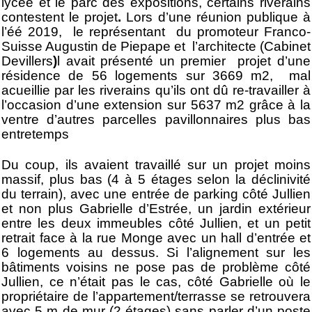
lycée et le parc des expositions, certains riverains
contestent le projet
.
Lors d’une réunion publique à
l’éé 2019, le représentant du promoteur Franco-
Suisse Augustin de Piepape et l’architecte (Cabinet
Devillers
)
l avait présenté un premier projet d’une
résidence de 56 logements sur 3669 m2, mal
acueillie par les riverains qu’ils ont dû re-travailler à
l’occasion d’une extension sur 5637 m2 grâce à la
ventre d’autres parcelles pavillonnaires plus bas
entretemps
Du coup, ils avaient travaillé sur un projet moins
massif, plus bas (4 à 5 étages selon la déclinivité
du terrain), avec une entrée de parking côté Jullien
et non plus Gabrielle d’Estrée, un jardin extérieur
entre les deux immeubles côté Jullien, et un petit
retrait face à la rue Monge avec un hall d’entrée et
6 logements au dessus. Si l’alignement sur les
bâtiments voisins ne pose pas de problème côté
Jullien, ce n’était pas le cas, côté Gabrielle où le
propriétaire de l’appartement/terrasse se retrouvera
avec 5 m de mur (2 étages) sans parler d’un poste