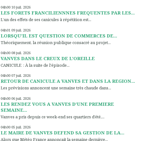
04h00
10
juil. 2026
LES FORETS FRANCILIENNNES FREQUENTES PAR LES...
L’un des effets de ses canicules à répétition est...
04h01
09
juil. 2026
LORSQU’IL EST QUESTION DE COMMERCES DE...
Théoriquement, la réunion publique consacré au projet...
04h00
08
juil. 2026
VANVES DANS LE CREUX DE L’OREILLE
CANICULE : À la suite de l'épisode...
04h00
07
juil. 2026
RETOUR DE CANICULE A VANVES ET DANS LA REGION...
Les prévisions annoncent une semaine très chaude dans...
04h00
06
juil. 2026
LES RENDEZ VOUS A VANVES D’UNE PREMIERE
SEMAINE...
Vanves a pris depuis ce week-end ses quartiers d’été,...
04h00
05
juil. 2026
LE MAIRE DE VANVES DEFEND SA GESTION DE LA...
Alors que Météo France annonçait la semaine dernière...