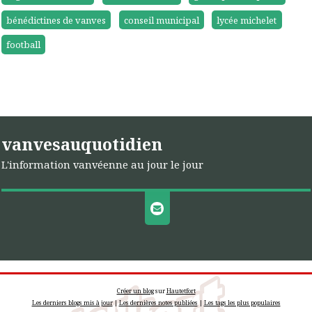
bénédictines de vanves
conseil municipal
lycée michelet
football
vanvesauquotidien
L'information vanvéenne au jour le jour
Créer un blog
sur
Hautetfort
Les derniers blogs mis à jour
|
Les dernières notes publiées
|
Les tags les plus populaires