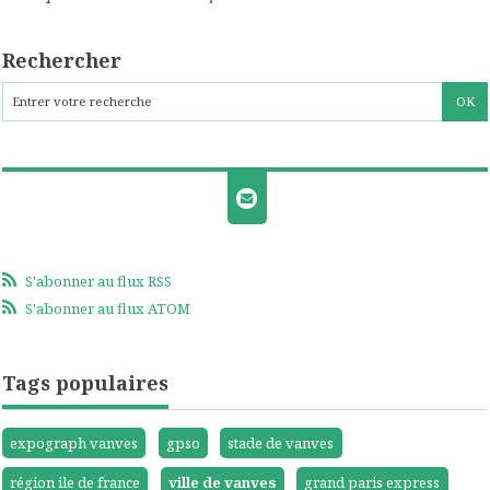
Rechercher
S'abonner au flux RSS
S'abonner au flux ATOM
Tags populaires
expograph vanves
gpso
stade de vanves
région ile de france
ville de vanves
grand paris express