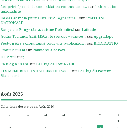
Les privilèges de la nomenklatura communiste :...
sur
l'information
nationaliste
Ile de Groix : le journaliste Erik Tegnér une...
sur
SYNTHESE
NATIONALE
Rouge sur Rouge (Sara, cuisine Dolomites)
sur
Latitude
Audio‑Technica ATH‑M50x : le son des vacances...
sur
upgradepc
Peut-on être excommunié pour une publication...
sur
BELGICATHO
Coeur brûlant
sur
Raymond Alcovère
III, v-viii
sur
;_
Ce blog à 20 ans
sur
Le Blog de Louis-Paul
LES MEMBRES FONDATEURS DE L'ASP...
sur
Le Blog du Pasteur
Blanchard
Août 2026
Calendrier des notes en Août 2026
D
L
M
M
J
V
S
1
2
3
4
5
6
7
8