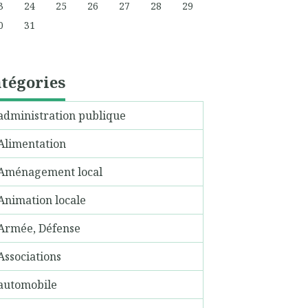
3
24
25
26
27
28
29
0
31
tégories
administration publique
Alimentation
Aménagement local
Animation locale
Armée, Défense
Associations
automobile