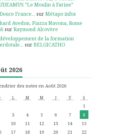
UDEAMUS ”Le Moulin à Farine”
Douce France...
sur
Métapo infos
hard Avedon, Piazza Navona, Rome
46
sur
Raymond Alcovère
développement de la formation
erdotale...
sur
BELGICATHO
ût 2026
endrier des notes en Août 2026
D
L
M
M
J
V
S
1
2
3
4
5
6
7
8
9
10
11
12
13
14
15
6
17
18
19
20
21
22