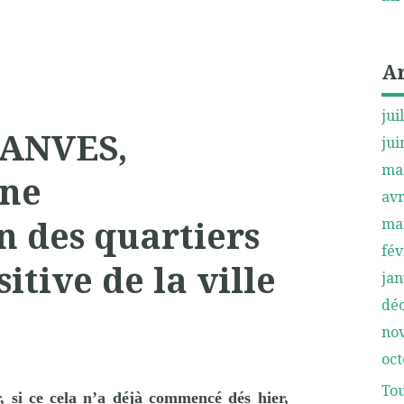
A
jui
VANVES,
jui
ma
Une
avr
n des quartiers
ma
fév
itive de la ville
jan
dé
no
oct
Tou
, si ce cela n’a déjà commencé dés hier,