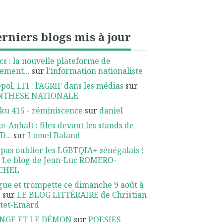
rniers blogs mis à jour
cs : la nouvelle plateforme de
ement...
sur
l'information nationaliste
pol, LFI : l’AGRIF dans les médias
sur
NTHESE NATIONALE
ku 415 - réminiscence
sur
daniel
e-Anhalt : files devant les stands de
D...
sur
Lionel Baland
pas oublier les LGBTQIA+ sénégalais !
r
Le blog de Jean-Luc ROMERO-
CHEL
ue et trompette ce dimanche 9 août à
.
sur
LE BLOG LITTÉRAIRE de Christian
ttet-Emard
ANGE ET LE DÉMON
sur
POESIES