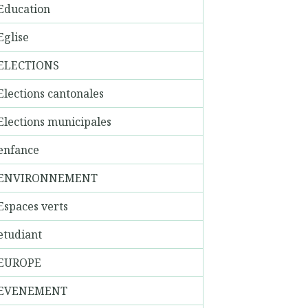
Education
Eglise
ELECTIONS
Elections cantonales
Elections municipales
enfance
ENVIRONNEMENT
Espaces verts
etudiant
EUROPE
EVENEMENT