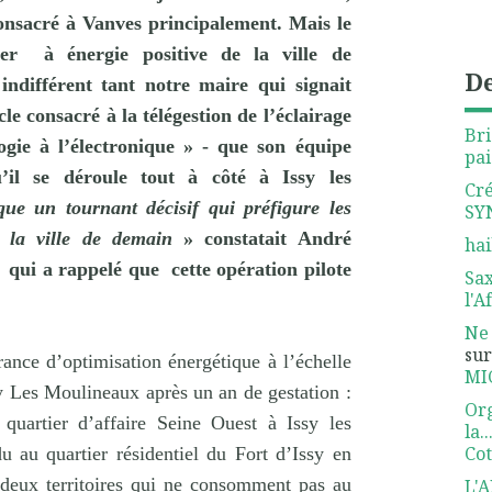
consacré à Vanves principalement. Mais le
ier
à énergie positive de la ville de
De
indifférent tant notre maire qui signait
e consacré à la télégestion de l’éclairage
Bri
gie à l’électronique » - que son équipe
pai
’il se déroule tout à côté à Issy les
Cré
ue un tournant décisif qui préfigure les
SY
de la ville de demain
» constatait André
hai
qui a rappelé que
cette opération pilote
Sax
l'Af
Ne 
su
rance d’optimisation énergétique à l’échelle
MI
y Les Moulineaux après un an de gestation :
Org
uartier d’affaire Seine Ouest à Issy les
la..
Co
u au quartier résidentiel du Fort d’Issy en
deux territoires qui ne consomment pas au
L'