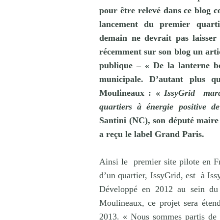
pour être relevé dans ce blog 
lancement du premier quart
demain ne devrait pas laisser 
récemment sur son blog un articl
publique – « De la lanterne bo
municipale. D’autant plus qu
Moulineaux : «
IssyGrid marq
quartiers à énergie positive 
Santini (NC), son député maire
a reçu le label Grand Paris.
Ainsi le
premier site pilote en F
d’un quartier, IssyGrid, est
à Iss
Développé en 2012 au sein du q
Moulineaux, ce projet sera étend
2013. « Nous sommes partis de 