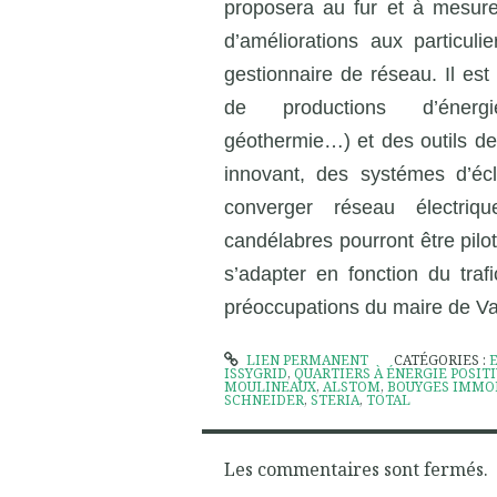
proposera au fur et à mesure 
d’améliorations aux particuli
gestionnaire de réseau. Il es
de productions d’énergi
géothermie…) et des outils d
innovant, des systémes d’éc
converger réseau électriq
candélabres pourront être pilot
s’adapter en fonction du traf
préoccupations du maire de Van
LIEN PERMANENT
CATÉGORIES :
ISSYGRID
,
QUARTIERS À ÉNERGIE POSIT
MOULINEAUX
,
ALSTOM
,
BOUYGES IMMO
SCHNEIDER
,
STERIA
,
TOTAL
Les commentaires sont fermés.