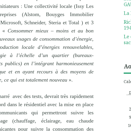
GA
iateurs : Une collectivité locale (Issy Les
La 
reprises (Alstom, Bouyges Immobilier
Ric
rosoft, Schneider, Steria et Total ) et 3
19
 : «
Consommer mieux – moins et au bon
Le 
ouveaux usages de consommation d’énergie,
sac
oduction locale d’énergies renouvelables,
gie à l’échelle d’un quartier (bureaux-
s publics) en l’intégrant harmonieusement
Ao
ique et en ayant recours à des moyens de
, ce qui est totalement nouveau
».
Cal
marré
avec des tests, devrait très rapidement
d dans le résidentiel avec la mise en place
mmunicants qui permettront suivre les
age (chauffage, éclairage, eau chaude
1
icantes pour suivre la consommation des