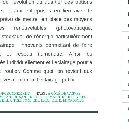
de l’évolution du quartier des options
ers et aux entreprises en lien avec le
t prévu de mettre
en place des moyens
es renouvelables (photovotaïque,
e stockage
de l’énergie particulièrement
lairage
innovants permettant de faire
ue et réseau numérique. Ainsi les
és individuellement et l’éclairage pourra
ic routier. Comme quoi, on revient aux
ves concernat l’éclairage public.
ENVIRONNEMENT
TAGS :
A CÔTÉ DE VANVES
,
IVE
,
ANDRÉ SANTINI DÉPUTÉ MAIRE NC D'ISSY LES
BILIER
,
TÉLÉCOM
,
EDF
,
ERDF
,
ETDE
,
MICROSOFT
,