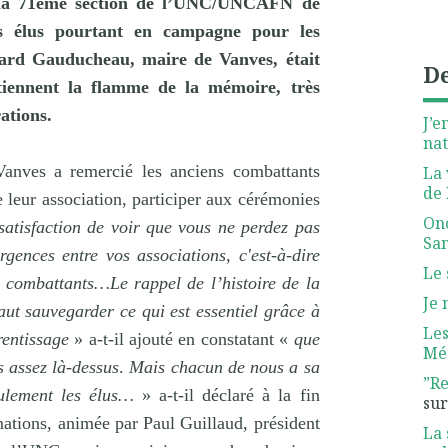
 la 71éme section de l’UNC/UNCAFN de
s élus pourtant en campagne pour les
ard Gauducheau
, maire de Vanves, était
De
etiennent la flamme de la mémoire, très
ations.
J’e
nat
nves a remercié les anciens combattants
La 
de 
re leur association, participer aux cérémonies
Ono
satisfaction de voir que vous ne perdez pas
San
rgences entre vos associations, c'est-à-dire
Le 
 combattants…Le rappel de l’histoire de la
Je 
aut sauvegarder ce qui est essentiel grâce à
Les
rentissage
» a-t-il ajouté en constatant «
que
Mét
s assez là-dessus
.
Mais chacun de nous a sa
”Re
eulement les élus…
» a-t-il déclaré à la fin
su
mations, animée par Paul Guillaud, président
La 