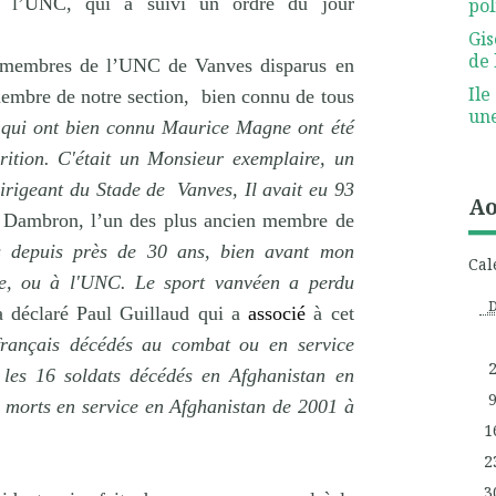
e l’UNC, qui a suivi un ordre du jour
pol
Gis
de 
membres de l’UNC de Vanves disparus en
Ile
embre de notre section,
bien connu de tous
une
qui ont bien connu Maurice Magne ont été
rition. C'était un Monsieur exemplaire, un
irigeant du Stade de
Vanves, Il avait eu 93
Ao
 Dambron, l’un des plus ancien membre de
is depuis près de 30 ans, bien avant mon
Cal
e, ou à l'UNC. Le sport vanvéen a perdu
 déclaré Paul Guillaud qui a
associé
à cet
 français décédés au combat ou en service
 les 16 soldats décédés en Afghanistan en
t morts en service en Afghanistan de 2001 à
1
2
3