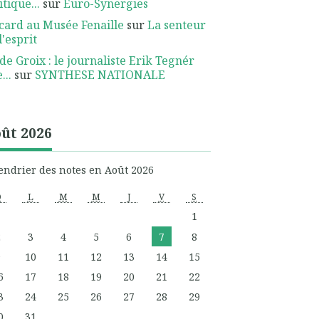
itique...
sur
Euro-Synergies
card au Musée Fenaille
sur
La senteur
l'esprit
 de Groix : le journaliste Erik Tegnér
...
sur
SYNTHESE NATIONALE
ût 2026
endrier des notes en Août 2026
D
L
M
M
J
V
S
1
2
3
4
5
6
7
8
9
10
11
12
13
14
15
6
17
18
19
20
21
22
3
24
25
26
27
28
29
0
31