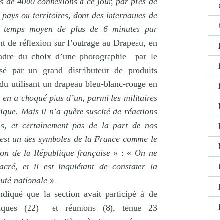
s de 4000 connexions à ce jour, par près de
pays ou territoires, dont des internautes de
 temps moyen de plus de 6 minutes par
t de réflexion sur l’outrage au Drapeau, en
cadre du choix d’une photographie
par le
é par un grand distributeur de produits
vidu utilisant un drapeau bleu-blanc-rouge en
 en a choqué plus d’un, parmi les militaires
ique. Mais il n’a guère suscité de réactions
ns, et certainement pas de la part de nos
est un des symboles de la France comme le
ution de la République française
» : «
On ne
cré, et il est inquiétant de constater la
uté nationale
».
ndiqué que la section avait participé à de
iques (22)
et réunions (8), tenue 23