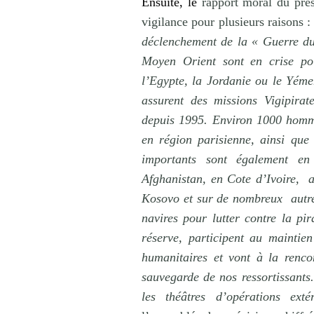
Ensuite, le
rapport moral du prés
vigilance pour plusieurs raisons 
déclenchement de la « Guerre du
Moyen Orient sont en crise poli
l’Egypte, la Jordanie ou le Yémen
assurent des missions Vigipirat
depuis 1995. Environ 1000 homm
en région parisienne, ainsi que
importants sont également e
Afghanistan, en Cote d’Ivoire,
Kosovo et sur de nombreux
autr
navires pour lutter contre la pir
réserve, participent au maintie
humanitaires et vont à la rencon
sauvegarde de nos ressortissants.
les théâtres d’opérations ext