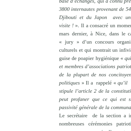
base d’échanges, qui a connu prè
3800 internautes provenant de 54 
Djibouti et du Japon
avec un
visite !
». Il a consacré un momen
mars dernier, à Nice, dans le 
« jury » d’un concours organis
culturels et qui montrait un infi
guise de poapier hygiénique «
qui
et membres d’associations patriot
de la plupart de nos concitoye
politiques
» Il a
rappelé «
qu’il
stipule l’article 2 de la constit
peut profaner que ce qui est sa
passivité générale de la communa
Le secrétaire
de la section a i
nombreuses cérémonies patriot