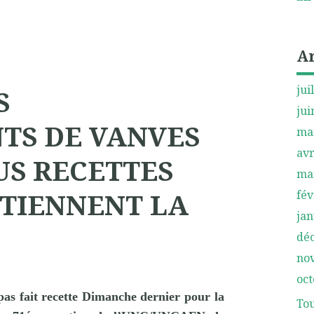
A
jui
S
jui
TS DE VANVES
ma
avr
US RECETTES
ma
TIENNENT LA
fév
jan
dé
no
oct
pas fait recette Dimanche dernier pour la
Tou