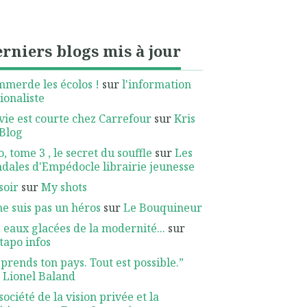
rniers blogs mis à jour
mmerde les écolos !
sur
l'information
ionaliste
vie est courte chez Carrefour
sur
Kris
Blog
, tome 3 , le secret du souffle
sur
Les
dales d'Empédocle librairie jeunesse
soir
sur
My shots
ne suis pas un héros
sur
Le Bouquineur
 eaux glacées de la modernité...
sur
apo infos
prends ton pays. Tout est possible.”
r
Lionel Baland
société de la vision privée et la