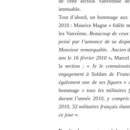
de cette section vanvéenne d
immuable.
Tout d’abord, un hommage aux 
2010 : Maurice Magne « fidèle m
les Vanvéens.
Beaucoup de ceux 
peiné par l’annonce de sa dispa
Monsieur remarquable.
Ancien d
ans le 16 février 2010
»
.
Marcel
la section : «
Je le connaissa
engagement à Soldats de Franc
également une de ses figures
» a
hommage
« tous les militaires
durant l’année 2010, y compris
2010, 53 militaires français étan
ce jour
».