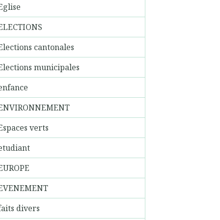
Eglise
ELECTIONS
Elections cantonales
Elections municipales
enfance
ENVIRONNEMENT
Espaces verts
etudiant
EUROPE
EVENEMENT
faits divers