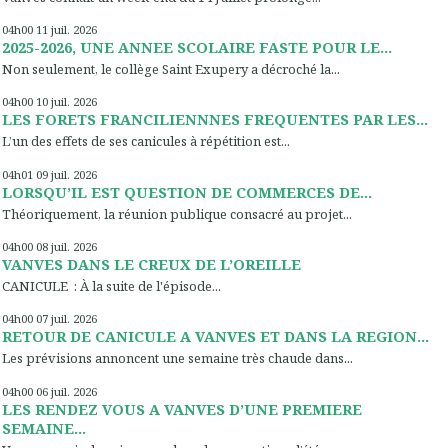
04h00
11
juil. 2026
2025-2026, UNE ANNEE SCOLAIRE FASTE POUR LE...
Non seulement, le collège Saint Exupery a décroché la...
04h00
10
juil. 2026
LES FORETS FRANCILIENNNES FREQUENTES PAR LES...
L’un des effets de ses canicules à répétition est...
04h01
09
juil. 2026
LORSQU’IL EST QUESTION DE COMMERCES DE...
Théoriquement, la réunion publique consacré au projet...
04h00
08
juil. 2026
VANVES DANS LE CREUX DE L’OREILLE
CANICULE : À la suite de l'épisode...
04h00
07
juil. 2026
RETOUR DE CANICULE A VANVES ET DANS LA REGION...
Les prévisions annoncent une semaine très chaude dans...
04h00
06
juil. 2026
LES RENDEZ VOUS A VANVES D’UNE PREMIERE
SEMAINE...