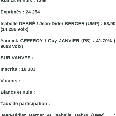
Blancs et nuls : 1395
Exprimés : 24 254
Isabelle DEBRÉ / Jean-Dider BERGER (
UMP
) : 58,90
(14 286 voix)
Yannick GEFFROY /
Guy JANVIER
(PS) : 41,70% (
9668 voix)
SUR VANVES :
Inscrits : 18 383
Votants :
Blancs et nuls :
Taux de participation :
Jean-Didier Berger et Isabelle Debré (
UMP
) :