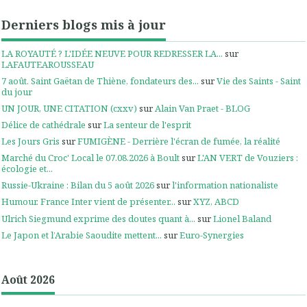
Derniers blogs mis à jour
LA ROYAUTÉ ? L'IDÉE NEUVE POUR REDRESSER LA...
sur
LAFAUTEAROUSSEAU
7 août. Saint Gaëtan de Thiène, fondateurs des...
sur
Vie des Saints - Saint
du jour
UN JOUR, UNE CITATION (cxxv)
sur
Alain Van Praet - BLOG
Délice de cathédrale
sur
La senteur de l'esprit
Les Jours Gris
sur
FUMIGÈNE - Derrière l'écran de fumée, la réalité
Marché du Croc' Local le 07.08.2026 à Boult
sur
L'AN VERT de Vouziers :
écologie et...
Russie-Ukraine : Bilan du 5 août 2026
sur
l'information nationaliste
Humour. France Inter vient de présenter...
sur
XYZ, ABCD
Ulrich Siegmund exprime des doutes quant à...
sur
Lionel Baland
Le Japon et l’Arabie Saoudite mettent...
sur
Euro-Synergies
Août 2026