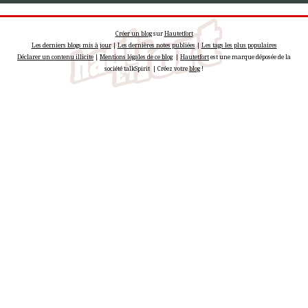
Créer un blog
sur
Hautetfort
Les derniers blogs mis à jour
|
Les dernières notes publiées
|
Les tags les plus populaires
Déclarer un contenu illicite
|
Mentions légales de ce blog
|
Hautetfort
est une marque déposée de la
société talkSpirit | Créez votre
blog
!