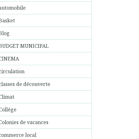
automobile
Basket
Blog
BUDGET MUNICIPAL
CINEMA
circulation
classes de découverte
Climat
Collége
Colonies de vacances
commerce local