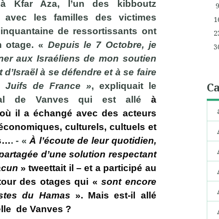
à Kfar Aza, l’un des kibboutz
é avec les familles des victimes
1
cinquantaine de ressortissants ont
2
n otage. «
Depuis le 7 Octobre, je
3
ner aux Israéliens de mon soutien
t d’Israël à se défendre et à se faire
Ca
s Juifs de France »
, expliquait le
ipal de Vanves qui est allé
à
 où il a échangé avec des acteurs
 économiques, culturels, cultuels et
ns…
. - «
À l’écoute de leur quotidien,
partagée d’une solution respectant
hacun
» tweettait il – et a participé au
tour des otages qui «
sont encore
istes du Hamas
». Mais est-il allé
melle de Vanves ?