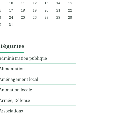
9
10
11
12
13
14
15
6
17
18
19
20
21
22
3
24
25
26
27
28
29
0
31
tégories
administration publique
Alimentation
Aménagement local
Animation locale
Armée, Défense
Associations