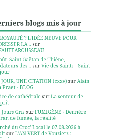
rniers blogs mis à jour
 ROYAUTÉ ? L'IDÉE NEUVE POUR
DRESSER LA...
sur
FAUTEAROUSSEAU
oût. Saint Gaëtan de Thiène,
dateurs des...
sur
Vie des Saints - Saint
jour
 JOUR, UNE CITATION (cxxv)
sur
Alain
 Praet - BLOG
ice de cathédrale
sur
La senteur de
sprit
 Jours Gris
sur
FUMIGÈNE - Derrière
cran de fumée, la réalité
ché du Croc' Local le 07.08.2026 à
lt
sur
L'AN VERT de Vouziers :