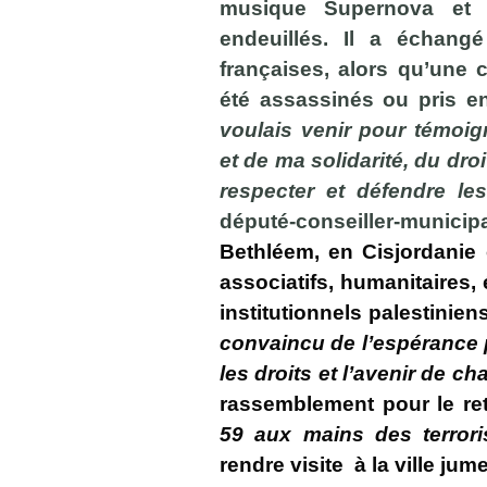
musique Supernova et 
endeuillés. Il a échang
françaises, alors qu’une 
été assassinés ou pris e
voulais venir pour témoig
et de ma solidarité, du droi
respecter et défendre le
député-conseiller-munic
Bethléem, en Cisjordanie
associatifs, humanitaires,
institutionnels palestinie
convaincu de l’espérance 
les droits et l’avenir de c
rassemblement pour le re
59 aux mains des terror
rendre visite à la ville ju