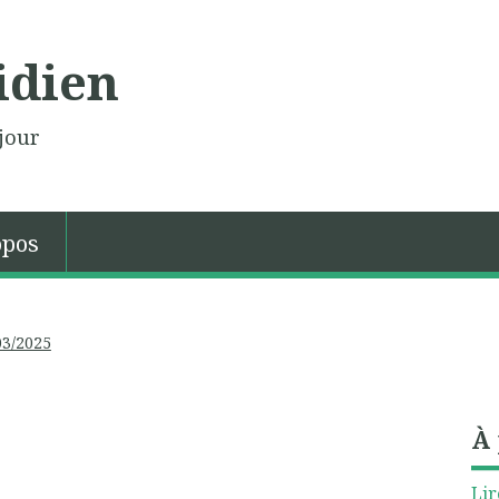
idien
jour
opos
03/2025
À
Lir