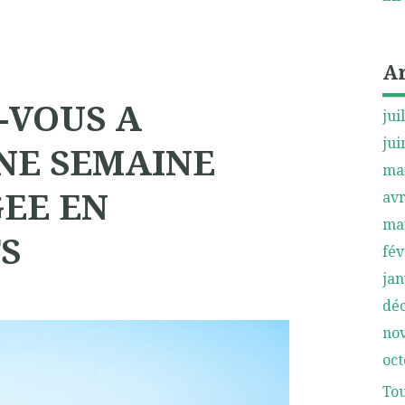
A
-VOUS A
jui
jui
NE SEMAINE
ma
EE EN
avr
ma
S
fév
jan
dé
no
oct
Tou