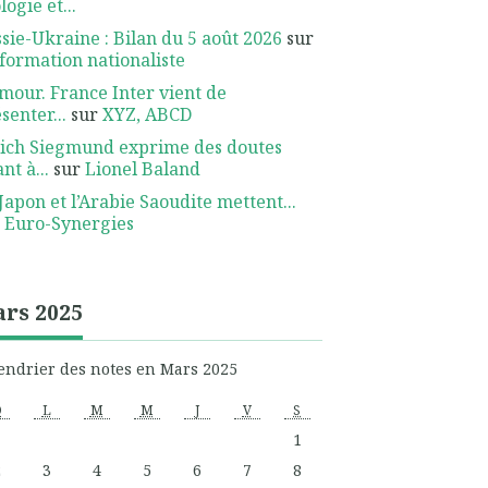
logie et...
sie-Ukraine : Bilan du 5 août 2026
sur
nformation nationaliste
our. France Inter vient de
senter...
sur
XYZ, ABCD
ich Siegmund exprime des doutes
nt à...
sur
Lionel Baland
Japon et l’Arabie Saoudite mettent...
r
Euro-Synergies
rs 2025
endrier des notes en Mars 2025
D
L
M
M
J
V
S
1
2
3
4
5
6
7
8