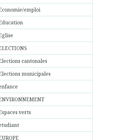
Economie/emploi
Education
Eglise
ELECTIONS
Elections cantonales
Elections municipales
enfance
ENVIRONNEMENT
Espaces verts
etudiant
EUROPE