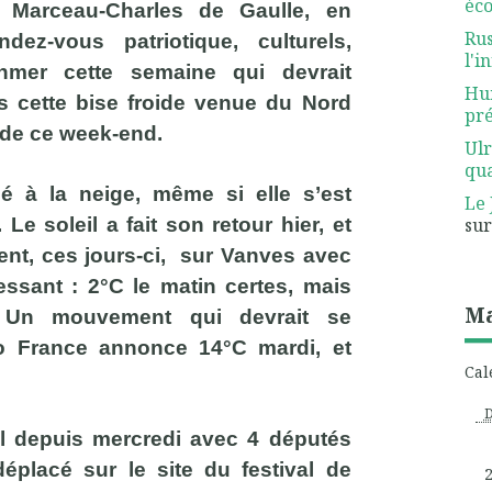
éco
e Marceau-Charles de Gaulle, en
Rus
dez-vous patriotique, culturels,
l'i
hmer cette semaine qui devrait
Hum
ès cette bise froide venue du Nord
pré
e de ce week-end.
Ulr
qua
é à la neige, même si elle s’est
Le 
su
Le soleil a fait son retour hier, et
ent, ces jours-ci, sur Vanves avec
ssant : 2°C le matin certes, mais
Ma
. Un mouvement qui devrait se
o France annonce 14°C mardi, et
Cal
aël depuis mercredi avec 4 députés
éplacé sur le site du festival de