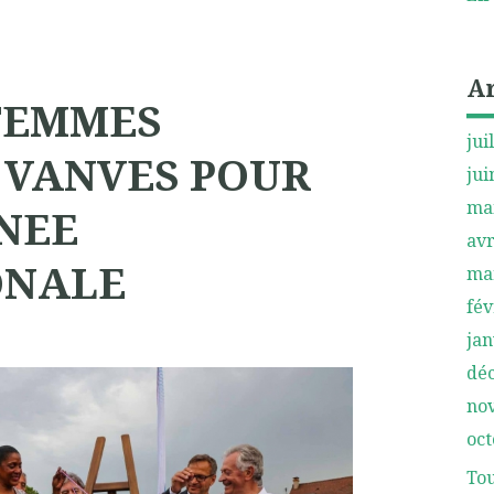
A
FEMMES
jui
 VANVES POUR
jui
ma
NEE
avr
ONALE
ma
fév
jan
dé
no
oct
Tou