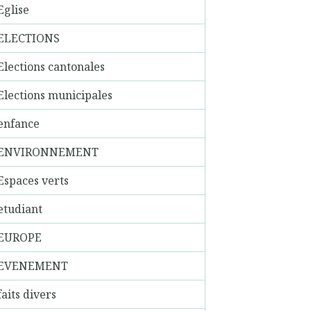
Eglise
ELECTIONS
Elections cantonales
Elections municipales
enfance
ENVIRONNEMENT
Espaces verts
etudiant
EUROPE
EVENEMENT
faits divers