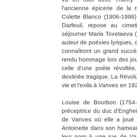
l'ancienne épicerie de la 
Colette Blanco (1906-1998)
Darfeuil, repose au cime
séjourner Maria Tsvetaeva 
auteur de poésies lyriques, 
connaîtront un grand succès
rendu hommage lors des jou
celle d'une poéte révolté
destinée tragique. La Révo
vie et l'exila à Vanves en 19
Louise de Bourbon (1754
préceptrice du duc d'Enghe
de Vanves où elle a joué 
Antoinette dans son hameau
leur nom à une rue de Vanv