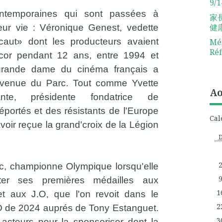
9/1
temporaines qui sont passées à
家
健
r vie : Véronique Genest, vedette
caut» dont les producteurs avaient
Mém
Réf
or pendant 12 ans, entre 1994 et
grande dame du cinéma français a
venue du Parc. Tout comme Yvette
Ao
tante, présidente fondatrice de
éportés et des résistants de l'Europe
Cal
oir reçue la grand'croix de la Légion
c, championne Olympique lorsqu'elle
r ses premières médailles aux
1
 aux J.O, que l'on revoit dans le
2
JO de 2024 auprés de Tony Estanguet.
3
ts acteurs pour la sponsoriser dont la