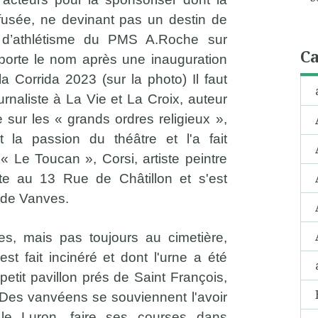
efusée, ne devinant pas un destin de
 d’athlétisme du PMS A.Roche sur
Ca
, porte le nom après une inauguration
 Corrida 2023 (sur la photo) Il faut
urnaliste à La Vie et La Croix, auteur
sur les « grands ordres religieux »,
 la passion du théâtre et l'a fait
« Le Toucan », Corsi, artiste peintre
iste au 13 Rue de Châtillon et s'est
 de Vanves.
s, mais pas toujours au cimetière,
st fait incinéré et dont l'urne a été
 petit pavillon prés de Saint François,
 Des vanvéens se souviennent l'avoir
 le Luron, faire ses courses dans