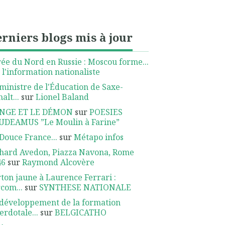
rniers blogs mis à jour
ée du Nord en Russie : Moscou forme...
r
l'information nationaliste
ministre de l'Éducation de Saxe-
alt...
sur
Lionel Baland
ANGE ET LE DÉMON
sur
POESIES
UDEAMUS ”Le Moulin à Farine”
Douce France...
sur
Métapo infos
hard Avedon, Piazza Navona, Rome
46
sur
Raymond Alcovère
ton jaune à Laurence Ferrari :
rcom...
sur
SYNTHESE NATIONALE
développement de la formation
erdotale...
sur
BELGICATHO