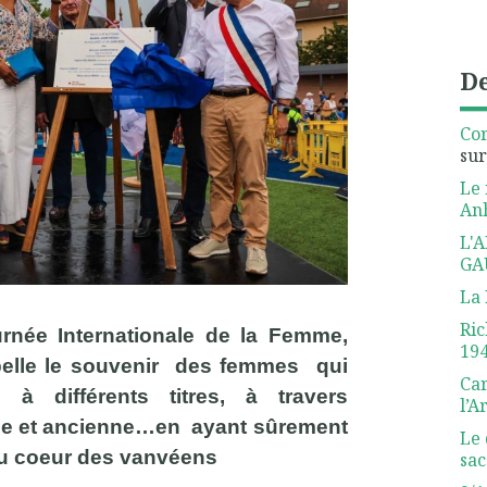
De
Cor
su
Le 
Anh
L'
GA
La 
Ric
urnée Internationale de la Femme,
19
pelle le souvenir des femmes qui
Car
 à différents titres, à travers
l’A
ne et ancienne…en ayant sûrement
Le 
au coeur des vanvéens
sac