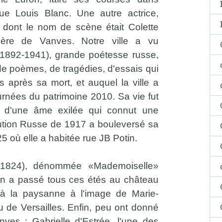
rue Louis Blanc. Une autre actrice,
 dont le nom de scène était Colette
tière de Vanves. Notre ville a vu
(1892-1941), grande poétesse russe,
de poèmes, de tragédies, d'essais qui
 après sa mort, et auquel la ville a
rnées du patrimoine 2010. Sa vie fut
e, d'une âme exilée qui connut une
lution Russe de 1917 a bouleversé sa
25 où elle a habitée rue JB Potin.
-1824), dénommée «Mademoiselle»
in a passé tous ces étés au château
à la paysanne à l'image de Marie-
 de Versailles. Enfin, peu ont donné
es : Gabrielle d'Estrée, l'une des