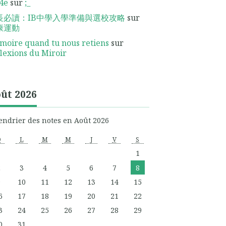
4e
sur
;_
長必讀：IB中學入學準備與選校攻略
sur
康運動
oire quand tu nous retiens
sur
lexions du Miroir
ût 2026
endrier des notes en Août 2026
D
L
M
M
J
V
S
1
2
3
4
5
6
7
8
9
10
11
12
13
14
15
6
17
18
19
20
21
22
3
24
25
26
27
28
29
0
31