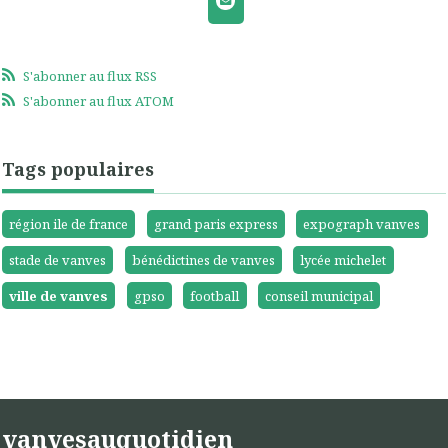
S'abonner au flux RSS
S'abonner au flux ATOM
Tags populaires
région ile de france
grand paris express
expograph vanves
stade de vanves
bénédictines de vanves
lycée michelet
ville de vanves
gpso
football
conseil municipal
vanvesauquotidien