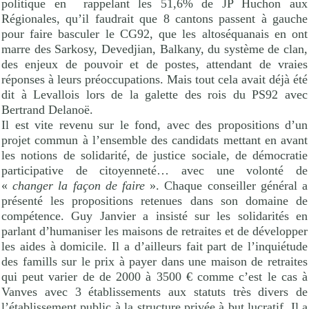
politique en
rappelant les 51,6% de JP Huchon aux
Régionales, qu’il faudrait que 8 cantons passent à gauche
pour faire basculer le CG92, que les altoséquanais en ont
marre des Sarkosy, Devedjian, Balkany, du système de clan,
des enjeux de pouvoir et de postes, attendant de vraies
réponses à leurs préoccupations. Mais tout cela avait déjà été
dit à Levallois lors de la galette des rois du PS92 avec
Bertrand Delanoë.
Il est vite revenu sur le fond, avec des propositions d’un
projet commun à l’ensemble des candidats mettant en avant
les notions de solidarité, de justice sociale, de démocratie
participative de citoyenneté… avec une volonté de
«
changer la façon de faire
». Chaque conseiller général a
présenté les propositions retenues dans son domaine de
compétence. Guy Janvier a insisté sur les solidarités en
parlant d’humaniser les maisons de retraites et de développer
les aides à domicile. Il a d’ailleurs fait part de l’inquiétude
des famills sur le prix à payer dans une maison de retraites
qui peut varier de de 2000 à 3500 € comme c’est le cas à
Vanves avec 3 établissements aux statuts très divers de
l’établissement public à la structure privée à but lucratif. Il a