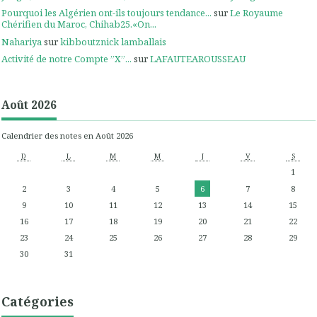
Pourquoi les Algérien ont-ils toujours tendance...
sur
Le Royaume
Chérifien du Maroc, Chihab25.«On...
Nahariya
sur
kibboutznick lamballais
Activité de notre Compte ”X”...
sur
LAFAUTEAROUSSEAU
Août 2026
Calendrier des notes en Août 2026
D
L
M
M
J
V
S
1
2
3
4
5
6
7
8
9
10
11
12
13
14
15
16
17
18
19
20
21
22
23
24
25
26
27
28
29
30
31
Catégories