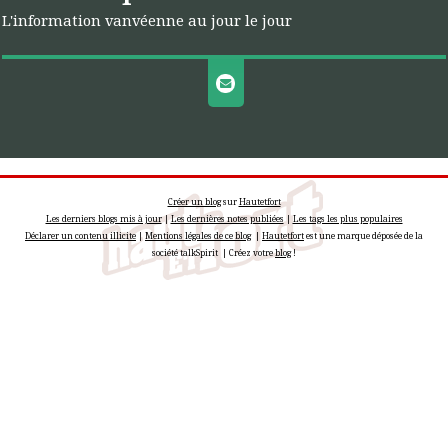
L'information vanvéenne au jour le jour
Créer un blog
sur
Hautetfort
Les derniers blogs mis à jour
|
Les dernières notes publiées
|
Les tags les plus populaires
Déclarer un contenu illicite
|
Mentions légales de ce blog
|
Hautetfort
est une marque déposée de la
société talkSpirit | Créez votre
blog
!