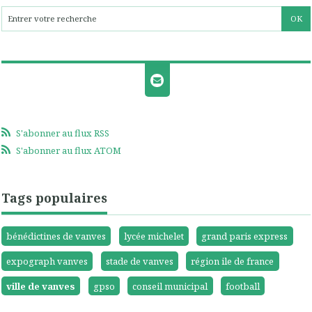
S'abonner au flux RSS
S'abonner au flux ATOM
Tags populaires
bénédictines de vanves
lycée michelet
grand paris express
expograph vanves
stade de vanves
région ile de france
ville de vanves
gpso
conseil municipal
football