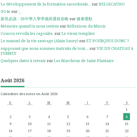
Le développement de la formation sacerdotale...
sur
BELGICATHO
9/14e
sur
;_
家長必讀：IB中學入學準備與選校攻略
sur
健康運動
Mémoire quand tu nous retiens
sur
Réflexions du Miroir
Coucou revoilà les cagoulés.
sur
Le vieux templier
Le manuel de la vie sauvage (Alain Saury)
sur
ET POURQUOI DONC ?
supposant que nous sommes instruits de tout,...
sur
VIE DU CHATEAU à
FERNEY
Quelques dates à retenir
sur
Les Marcheux de Saint-Plantaire
Août 2026
Calendrier des notes en Août 2026
D
L
M
M
J
V
S
1
2
3
4
5
6
7
8
9
10
11
12
13
14
15
16
17
18
19
20
21
22