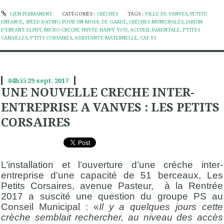
LIEN PERMANENT
CATÉGORIES :
CRÉCHES
TAGS :
VILLE DE VANVES
,
PETITE
ENFANCE
,
SPEED-DATING POUR UN MODE DE GARDE
,
CRÉCHES MUNICIPALES
,
JARDIN
D’ENFANT ELPHY
,
MICRO-CRÉCHE PRIVÉE HAPPY YOU
,
ACCUEIL PARENTALE
,
P’TITES
CANAILLES
,
P’TITS CORSAIRES
,
ASSISTANTE MATERNELLE
,
CAF 92
04h55
29
sept. 2017
UNE NOUVELLE CRECHE INTER-
ENTREPRISE A VANVES : LES PETITS
CORSAIRES
L’installation et l’ouverture d’une créche inter-
entreprise d’une capacité de 51 berceaux, Les
Petits Corsaires, avenue Pasteur, à la Rentrée
2017 a suscité une question du groupe PS au
Conseil Municipal : «
Il y a quelques jours cette
crèche semblait rechercher, au niveau des accès