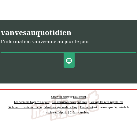
vanvesauquotidien
L'information vanvéenne au jour le jour
Créer un blog
sur
Hautetfort
Les derniers blogs mis à jour
|
Les dernières notes publiées
|
Les tags les plus populaires
Déclarer un contenu illicite
|
Mentions légales de ce blog
|
Hautetfort
est une marque déposée de la
société talkSpirit | Créez votre
blog
!